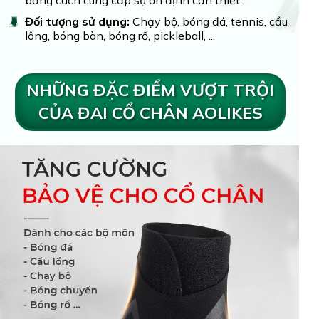
bằng cách cung cấp sự ổn định cần thiết.
Đối tượng sử dụng:
Chạy bộ, bóng đá, tennis, cầu
lông, bóng bàn, bóng rổ, pickleball, ...
NHỮNG ĐẶC ĐIỂM VƯỢT TRỘI
CỦA ĐAI CỔ CHÂN AOLIKES