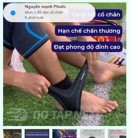
Nguyễn mạnh Phước
Mua 1 đôi đai cổ chân
8 phút trước