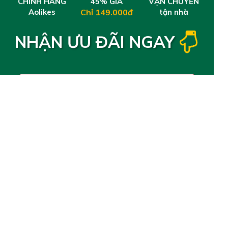
CHÍNH HÃNG
45% GIÁ
VẬN CHUYỂN
Aolikes
Chỉ 149.000đ
tận nhà
NHẬN ƯU ĐÃI NGAY
Mua 1 đôi - 149.000đ + Miễn ship
Mua 2 đôi - 249.000đ + Miễn ship
Mua 3 đôi - 369.000đ + Miễn ship + Tặng túi rút
thể thao chống nước
Size M ( cho người đi giày cỡ 35 - 40 )