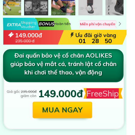
Shipping
BONUS
Hoàn tiền
Miễn phí vận chuyển
EXTRA
Voucher
149.000đ
Ưu đãi giờ vàng
01
28
47
235.000 đ
Đai quấn bảo vệ cổ chân AOLIKES
giúp bảo vệ mắt cá, tránh lật cổ chân
khi chơi thể thao, vận động
149.000đ
FreeShip
Giá gốc
235.000đ
giảm còn
MUA NGAY